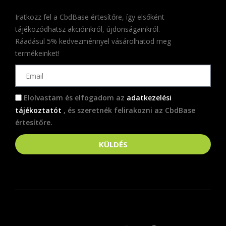
Iratkozz fel a CbdBase értesítőre, így elsőként
tájékozódhatsz akcióinkról, újdonságainkról.
Ráadásul 5% kedvezménnyel vásárolhatod meg
termékeinket!
Elolvastam és elfogadom az
adatkezelési
tájékoztatót
, és szeretnék felirakozni az CbdBase
értesítőre.
KÜLDÉS