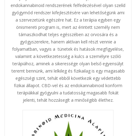
endokannabinoid rendszerének felfedezésével olyan szelíd
gyógymód rendszer kifejlesztésére van lehetőségünk ami
a szervezetünk egészére hat. Ez a terápia egyben egy
önismereti program is, mert az érintett személy nem
támaszkodhat teljes egésszében az orvosára és a
gyógyszerekre, hanem aktívan kell részt vennie a
folyamatban, vagyis a tünetek és hatások megfigyelése,
valamint a következetesség a kulcs a személyre szóló
terápiához, aminek a sikeressége olyan belső egyensúlyt
teremt bennünk, ami lelkileg és fizikailag is egy magasabb
egészségi szint, tehát ebből következik egy védettebb
fizikai állapot. CBD-vel és az endokannabinoid konform
terápiákkal gyógyulni a tudatosság magasabb fokát
jelenti, tehát hozzásegít a minőségibb élethez.