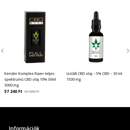
Kender Komplex Raw+ teljes
Izolált CBD olaj – 5% CBD – 30 ml
spektrumú CBD olaj 10% 30ml
1500 mg
3000 mg
57 240
Ft
63 600
Ft
Információk