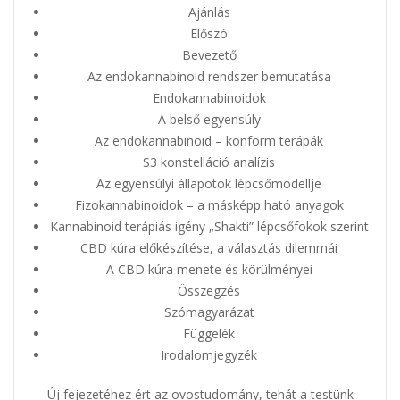
Ajánlás
Előszó
Bevezető
Az endokannabinoid rendszer bemutatása
Endokannabinoidok
A belső egyensúly
Az endokannabinoid – konform terápák
S3 konstelláció analízis
Az egyensúlyi állapotok lépcsőmodellje
Fizokannabinoidok – a másképp ható anyagok
Kannabinoid terápiás igény „Shakti” lépcsőfokok szerint
CBD kúra előkészítése, a választás dilemmái
A CBD kúra menete és körülményei
Összegzés
Szómagyarázat
Függelék
Irodalomjegyzék
Új fejezetéhez ért az ovostudomány, tehát a testünk