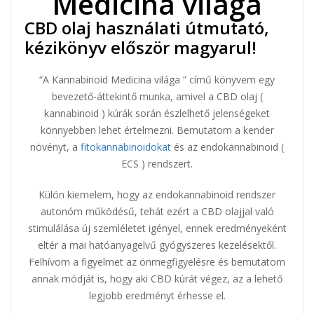
Medicina világa
CBD olaj használati útmutató,
kézikönyv először magyarul!
“A Kannabinoid Medicina világa ” című könyvem egy
bevezető-áttekintő munka, amivel a CBD olaj (
kannabinoid ) kúrák során észlelhető jelenségeket
könnyebben lehet értelmezni. Bemutatom a kender
növényt, a
fitokannabinoidokat
és az endokannabinoid (
ECS ) rendszert.
Külön kiemelem, hogy az endokannabinoid rendszer
autonóm működésű, tehát ezért a CBD olajjal való
stimulálása új szemléletet igényel, ennek eredményeként
eltér a mai hatóanyagelvű gyógyszeres kezelésektől.
Felhívom a figyelmet az önmegfigyelésre és bemutatom
annak módját is, hogy aki CBD kúrát végez, az a lehető
legjobb eredményt érhesse el.