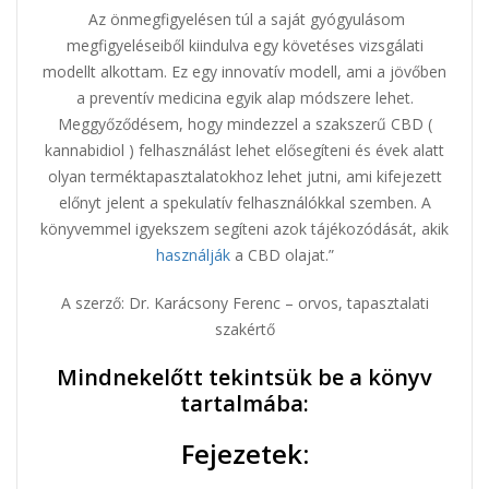
Az önmegfigyelésen túl a saját gyógyulásom
megfigyeléseiből kiindulva egy követéses vizsgálati
modellt alkottam. Ez egy innovatív modell, ami a jövőben
a preventív medicina egyik alap módszere lehet.
Meggyőződésem, hogy mindezzel a szakszerű CBD (
kannabidiol ) felhasználást lehet elősegíteni és évek alatt
olyan terméktapasztalatokhoz lehet jutni, ami kifejezett
előnyt jelent a spekulatív felhasználókkal szemben. A
könyvemmel igyekszem segíteni azok tájékozódását, akik
használják
a CBD olajat.”
A szerző: Dr. Karácsony Ferenc – orvos, tapasztalati
szakértő
Mindnekelőtt tekintsük be a könyv
tartalmába:
Fejezetek: