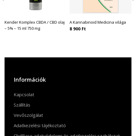
Kender Komplex CBDA / CBD olaj
A Kannabinoid Medicina világa
– 5% – 15 ml 750 mg
8 900
Ft
Információk
Kapcsolat
Szállítás
Vevőszolgálat
Adatkezelési tájékoztató
CbdBase adatvédelemi és adatkezelési szabályzat