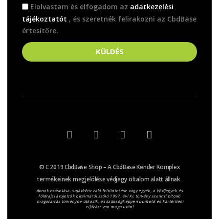
Elolvastam és elfogadom az
adatkezelési
tájékoztatót
, és szeretnék felirakozni az CbdBase
értesítőre.
KÜLDÉS
© C 2019 CbdBase Shop – A CbdBase Kender Komplex
termékeinek megjelölése védjegy oltalom alatt állnak.
Annak másolása, sajátként való feltüntetése vagy egyéb, a Védjegyek és
földrajzi árujelzők oltalmáról szóló 1997. évi XI. törvény szerinti bitorló
magatartás törvénybe ütközik, és szükségképpen büntető és kártérítési
eljárást von maga után!