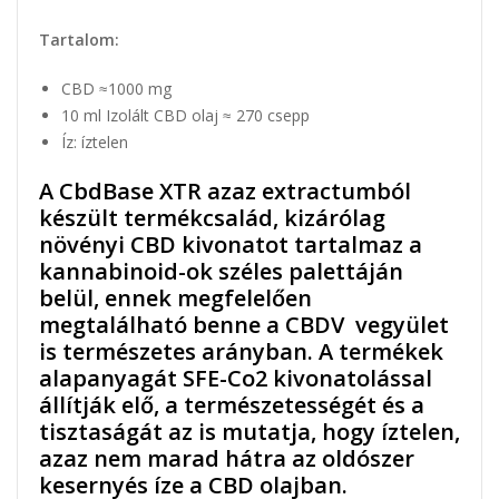
Tartalom:
CBD ≈1000 mg
10 ml Izolált CBD olaj ≈ 270 csepp
Íz: íztelen
A CbdBase XTR azaz extractumból
készült termékcsalád, kizárólag
növényi CBD kivonatot tartalmaz a
kannabinoid-ok széles palettáján
belül, ennek megfelelően
megtalálható benne a CBDV vegyület
is természetes arányban. A termékek
alapanyagát SFE-Co2 kivonatolással
állítják elő, a természetességét és a
tisztaságát az is mutatja, hogy íztelen,
azaz nem marad hátra az oldószer
kesernyés íze a CBD olajban.