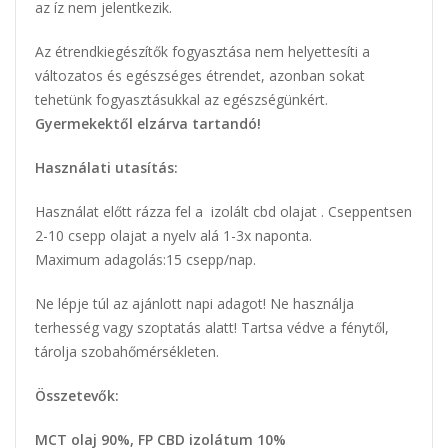
az íz nem jelentkezik.
Az étrendkiegészítők fogyasztása nem helyettesíti a
változatos és egészséges étrendet, azonban sokat
tehetünk fogyasztásukkal az egészségünkért.
Gyermekektől elzárva tartandó!
Használati utasítás:
Használat előtt rázza fel a izolált cbd olajat . Cseppentsen
2-10 csepp olajat a nyelv alá 1-3x naponta.
Maximum adagolás:15 csepp/nap.
Ne lépje túl az ajánlott napi adagot! Ne használja
terhesség vagy szoptatás alatt! Tartsa védve a fénytől,
tárolja szobahőmérsékleten.
Összetevők:
MCT olaj 90%, FP CBD izolátum 10%