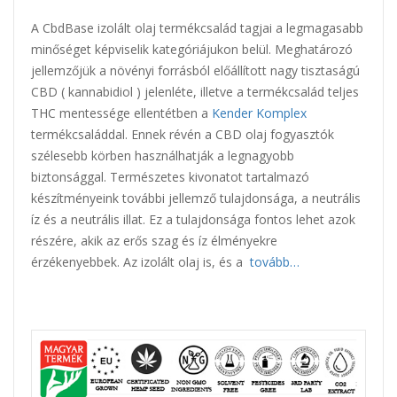
A CbdBase izolált olaj termékcsalád tagjai a legmagasabb
minőséget képviselik kategóriájukon belül. Meghatározó
jellemzőjük a növényi forrásból előállított nagy tisztaságú
CBD ( kannabidiol ) jelenléte, illetve a termékcsalád teljes
THC mentessége ellentétben a
Kender Komplex
termékcsaláddal. Ennek révén a CBD olaj fogyasztók
szélesebb körben használhatják a legnagyobb
biztonsággal. Természetes kivonatot tartalmazó
készítményeink további jellemző tulajdonsága, a neutrális
íz és a neutrális illat. Ez a tulajdonsága fontos lehet azok
részére, akik az erős szag és íz élményekre
érzékenyebbek. Az izolált olaj is, és a
tovább…