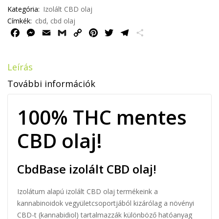
Kategória:
Izolált CBD olaj
Címkék:
cbd
,
cbd olaj
F
M
E
G
C
P
T
T
O
a
e
m
m
o
i
w
e
s
c
s
a
a
p
n
i
l
s
Leírás
e
s
i
i
y
t
t
e
z
b
e
l
l
L
e
t
g
a
További információk
o
n
i
r
e
r
m
o
g
n
e
r
a
e
100% THC mentes
k
e
k
s
m
g
r
t
CBD olaj!
CbdBase izolált CBD olaj!
Izolátum alapú izolált CBD olaj termékeink a
kannabinoidok vegyületcsoportjából kizárólag a növényi
CBD-t (kannabidiol) tartalmazzák különböző hatóanyag