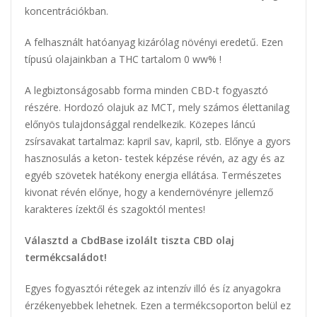
koncentrációkban.
A felhasznált hatóanyag kizárólag növényi eredetű. Ezen
típusú olajainkban a THC tartalom 0 ww% !
A legbiztonságosabb forma minden CBD-t fogyasztó
részére. Hordozó olajuk az MCT, mely számos élettanilag
előnyös tulajdonsággal rendelkezik. Közepes láncú
zsírsavakat tartalmaz: kapril sav, kapril, stb. Előnye a gyors
hasznosulás a keton- testek képzése révén, az agy és az
egyéb szövetek hatékony energia ellátása. Természetes
kivonat révén előnye, hogy a kendernövényre jellemző
karakteres ízektől és szagoktól mentes!
Választd a CbdBase izolált tiszta CBD olaj
termékcsaládot!
Egyes fogyasztói rétegek az intenzív illó és íz anyagokra
érzékenyebbek lehetnek. Ezen a termékcsoporton belül ez