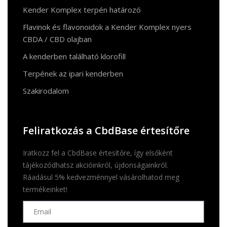
Kender Komplex terpén határozó
Flavinok és flavonoidok a Kender Komplex nyers
CBDA / CBD olajban
A kenderben található klorofill
Terpének az ipari kenderben
Szakirodalom
Feliratkozás a CbdBase értesítőre
Iratkozz fel a CbdBase értesítőre, így elsőként
tájékozódhatsz akcióinkról, újdonságainkról.
Ráadásul 5% kedvezménnyel vásárolhatod meg
termékeinket!