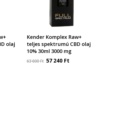
aw+
Kender Komplex Raw+
D olaj
teljes spektrumú CBD olaj
10% 30ml 3000 mg
57 240
Ft
63 600
Ft