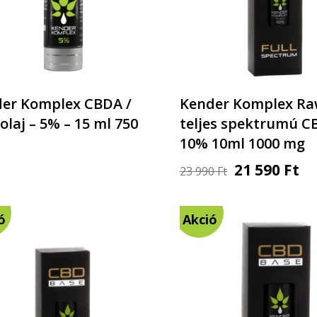
er Komplex CBDA /
Kender Komplex R
olaj – 5% – 15 ml 750
teljes spektrumú CB
10% 10ml 1000 mg
21 590
Ft
23 990
Ft
ó
Akció