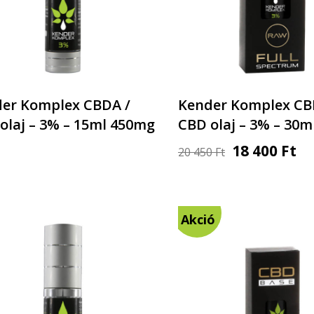
er Komplex CBDA /
Kender Komplex CB
olaj – 3% – 15ml 450mg
CBD olaj – 3% – 30
18 400
Ft
20 450
Ft
Akció