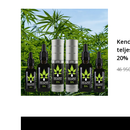
Kend
telj
20% 
46 95