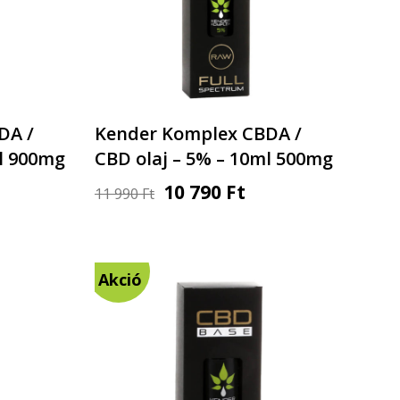
DA /
Kender Komplex CBDA /
ml 900mg
CBD olaj – 5% – 10ml 500mg
10 790
Ft
11 990
Ft
Akció