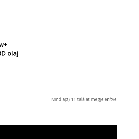
aw+
D olaj
Mind a(z) 11 találat megjelenítve