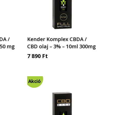
DA /
Kender Komplex CBDA /
150 mg
CBD olaj – 3% – 10ml 300mg
7 890
Ft
Akció