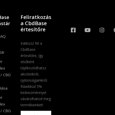
Feliratkozás
Base
a CbdBase
stár
értesítőre
FAQ
Iratkozz fel a
CbdBase
tár
értesítőre, így
er
elsőként
lex
tájékozódhatsz
akcióinkról,
 / CBD
újdonságainkról.
Ráadásul 5%
lása
kedvezménnyel
er
vásárolhatod meg
lex
termékeinket!
 / CBG