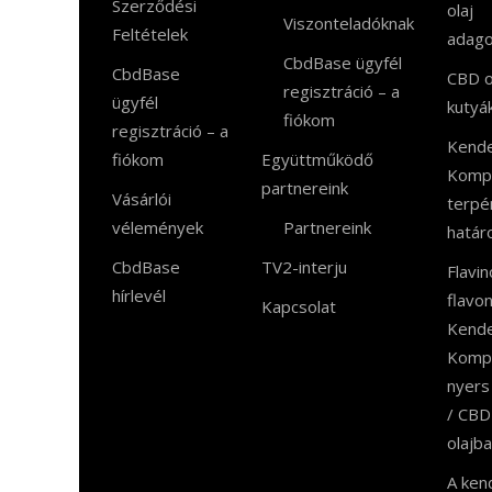
Szerződési
olaj
Viszonteladóknak
Feltételek
adago
CbdBase ügyfél
CbdBase
CBD o
regisztráció – a
ügyfél
kutyá
fiókom
regisztráció – a
Kend
fiókom
Együttműködő
Komp
partnereink
Vásárlói
terpé
vélemények
Partnereink
határ
CbdBase
TV2-interju
Flavin
hírlevél
flavo
Kapcsolat
Kend
Komp
nyers
/ CBD
olajb
A ken