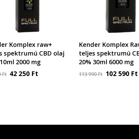
er Komplex raw+
Kender Komplex R
es spektrumú CBD olaj
teljes spektrumú CB
10ml 2000 mg
20% 30ml 6000 mg
42 250
Ft
102 590
Ft
0
Ft
113 990
Ft