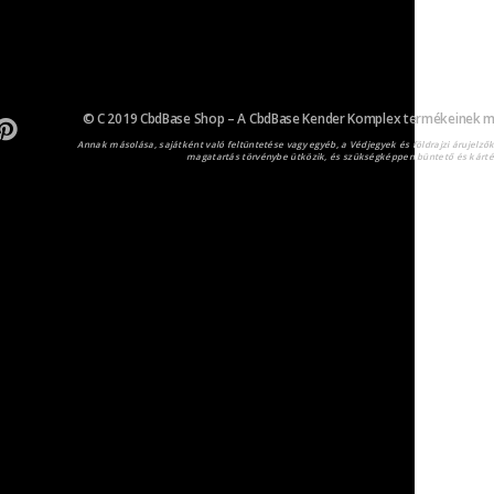
© C 2019 CbdBase Shop – A CbdBase Kender Komplex termékeinek meg
Annak másolása, sajátként való feltüntetése vagy egyéb, a Védjegyek és földrajzi árujelzők o
magatartás törvénybe ütközik, és szükségképpen büntető és kártérí