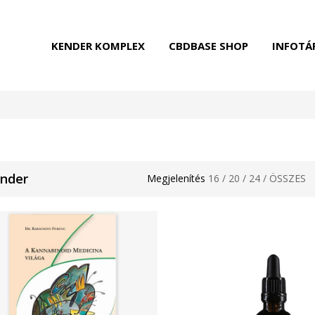
KENDER KOMPLEX
CBDBASE SHOP
INFOTÁ
nder
Megjelenítés
16
/
20
/
24
/
ÖSSZES