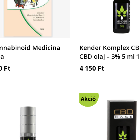
nnabinoid Medicina
Kender Komplex CB
ga
CBD olaj – 3% 5 ml 
00
Ft
4 150
Ft
Akció