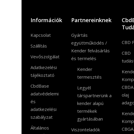
Információk
Partnereinknek
Cbd
Tudá
Kapcsolat
Gyártás
CBD 
együttműködés /
Szállítás
Kender felvásárlás
CBD
Vevőszolgálat
és termelés
tudás
Adatkezelési
Kender
Kend
tájékoztató
termesztés
Komp
CbdBase
CBDA
Legyél
adatvédelemi
olaj
társpartnerünk a
és
adago
kender alapú
adatkezelési
termékek
Kend
szabályzat
gyártásában
Komp
Általános
CBGA
Viszonteladók