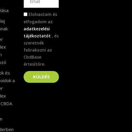
lása
Elolvastam és
laj
elfogadom az
knak
adatkezelési
tájékoztatót
, és
er
szeretnék
lex
felirakozni az
n
CbdBase
ozó
értesítőre.
ok és
KÜLDÉS
noidok a
er
lex
 CBDA
an
derben