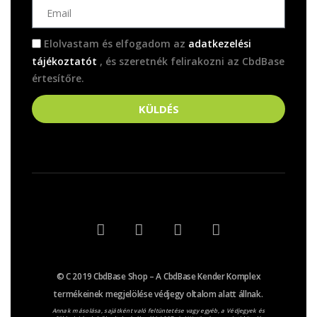
Elolvastam és elfogadom az
adatkezelési
tájékoztatót
, és szeretnék felirakozni az CbdBase
értesítőre.
KÜLDÉS
© C 2019 CbdBase Shop – A CbdBase Kender Komplex
termékeinek megjelölése védjegy oltalom alatt állnak.
Annak másolása, sajátként való feltüntetése vagy egyéb, a Védjegyek és