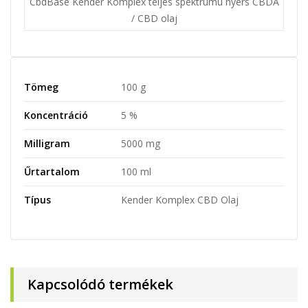
CbdBase Kender Komplex teljes spektrumú nyers CBDA
/ CBD olaj
Tömeg
100 g
Koncentráció
5 %
Milligram
5000 mg
Űrtartalom
100 ml
Típus
Kender Komplex CBD Olaj
Kapcsolódó termékek