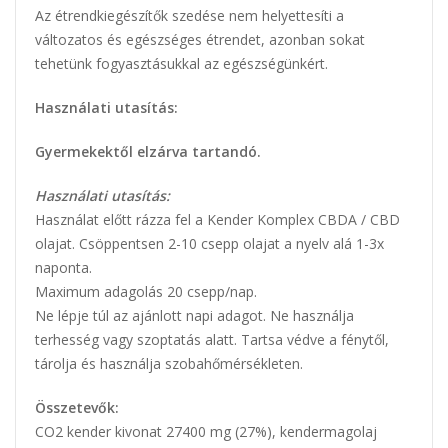
Az étrendkiegészítők szedése nem helyettesíti a
változatos és egészséges étrendet, azonban sokat
tehetünk fogyasztásukkal az egészségünkért.
Használati utasítás:
Gyermekektől elzárva tartandó.
Használati utasítás:
Használat előtt rázza fel a Kender Komplex CBDA / CBD
olajat. Csöppentsen 2-10 csepp olajat a nyelv alá 1-3x
naponta.
Maximum adagolás 20 csepp/nap.
Ne lépje túl az ajánlott napi adagot. Ne használja
terhesség vagy szoptatás alatt. Tartsa védve a fénytől,
tárolja és használja szobahőmérsékleten.
Összetevők:
CO2 kender kivonat 27400 mg (27%), kendermagolaj