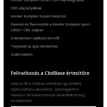
CBD olaj kutyáknak
Kender Komplex terpén határozó
Flavinok és flavonoidok a Kender Komplex nyers
CBDA / CBD olajban
A kenderben található klorofill
Terpének az ipari kenderben
Szakirodalom
Feliratkozás a CbdBase értesítőre
Iratkozz fel a CbdBase értesítőre, így elsőként
tájékozódhatsz akcióinkról, újdonságainkról.
Ráadásul 5% kedvezménnyel vásárolhatod meg
termékeinket!