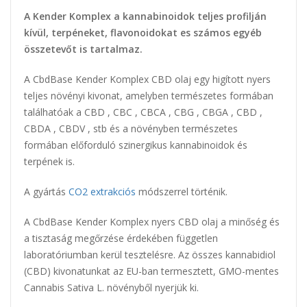
A Kender Komplex a kannabinoidok teljes profilján
kívül, terpéneket, flavonoidokat es számos egyéb
összetevőt is tartalmaz.
A CbdBase Kender Komplex CBD olaj egy higított nyers
teljes növényi kivonat, amelyben természetes formában
találhatóak a CBD , CBC , CBCA , CBG , CBGA , CBD ,
CBDA , CBDV , stb és a növényben természetes
formában előforduló szinergikus kannabinoidok és
terpének is.
A gyártás
CO2 extrakciós
módszerrel történik.
A CbdBase Kender Komplex nyers CBD olaj a minőség és
a tisztaság megőrzése érdekében független
laboratóriumban kerül tesztelésre. Az összes kannabidiol
(CBD) kivonatunkat az EU-ban termesztett, GMO-mentes
Cannabis Sativa L. növényből nyerjük ki.