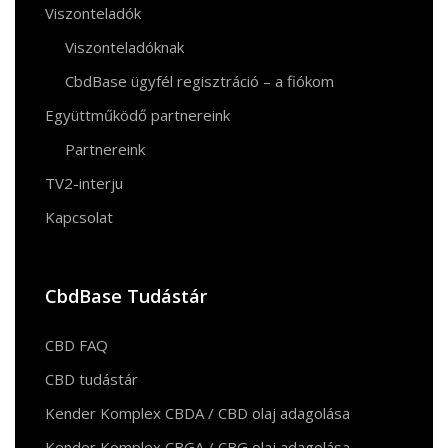
Viszonteladók
Viszonteladóknak
CbdBase ügyfél regisztráció – a fiókom
Együttműködő partnereink
Partnereink
TV2-interju
Kapcsolat
CbdBase Tudástár
CBD FAQ
CBD tudástár
Kender Komplex CBDA / CBD olaj adagolása
Kender Komplex CBGA / CBG olaj adagolása