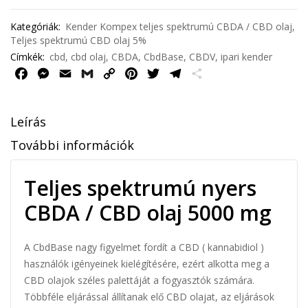
Kategóriák:
Kender Kompex teljes spektrumú CBDA / CBD olaj
,
Teljes spektrumú CBD olaj 5%
Címkék:
cbd
,
cbd olaj
,
CBDA
,
CbdBase
,
CBDV
,
ipari kender
F
M
E
G
C
P
T
T
O
a
e
m
m
o
i
w
e
s
c
s
a
a
p
n
i
l
s
Leírás
e
s
i
i
y
t
t
e
z
b
e
l
l
L
e
t
g
a
További információk
o
n
i
r
e
r
m
o
g
n
e
r
a
e
Teljes spektrumú nyers
k
e
k
s
m
g
r
t
CBDA / CBD olaj 5000 mg
A CbdBase nagy figyelmet fordít a CBD ( kannabidiol )
használók igényeinek kielégítésére, ezért alkotta meg a
CBD olajok széles palettáját a fogyasztók számára.
Többféle eljárással állítanak elő CBD olajat, az eljárások