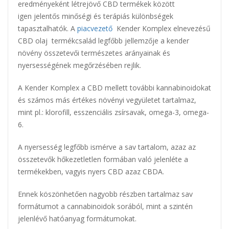
eredményeként létrejövő CBD termékek között
igen jelentős minőségi és terápiás különbségek
tapasztalhatók. A
piacvezető
Kender Komplex elnevezésű
CBD olaj termékcsalád legfőbb jellemzője a kender
növény összetevői természetes arányainak és
nyersességének megőrzésében rejlik.
A Kender Komplex a CBD mellett további kannabinoidokat
és számos más értékes növényi vegyületet tartalmaz,
mint pl.: klorofill, esszenciális zsírsavak, omega-3, omega-
6.
A nyersesség legfőbb ismérve a sav tartalom, azaz az
összetevők hőkezetletlen formában való jelenléte a
termékekben, vagyis nyers CBD azaz CBDA.
Ennek köszönhetően nagyobb részben tartalmaz sav
formátumot a cannabinoidok sorából, mint a szintén
jelenlévő hatóanyag formátumokat.