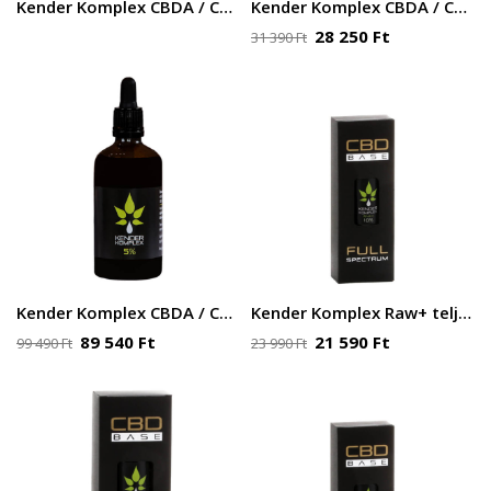
Kender Komplex CBDA / CBD olaj – 5% – 15 ml 750 mg
Kender Komplex CBDA / CBD olaj – 5% – 30 ml 1500mg
28 250
Ft
31 390
Ft
Kender Komplex CBDA / CBD olaj – 5% – 100 ml 5000 mg
Kender Komplex Raw+ teljes spektrumú CBD olaj 10% 10ml 1000 mg
89 540
Ft
21 590
Ft
99 490
Ft
23 990
Ft