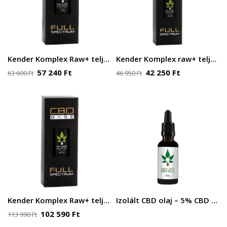
Kender Komplex Raw+ teljes spektrumú CBD olaj 10% 30ml 3000 mg
Kender Komplex raw+ teljes spektrumú CBD olaj 20% 10ml 2000 mg
57 240
Ft
42 250
Ft
63 600
Ft
46 950
Ft
Kender Komplex Raw+ teljes spektrumú CBD olaj 20% 30ml 6000 mg
Izolált CBD olaj – 5% CBD – 10 ml 500 mg
102 590
Ft
113 990
Ft