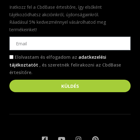
Iratkozz fel a CbdBase értesítőre, így elsőként
tájékozódhatsz akcióinkról, újdonságainkról.
Ráadásul 5% kedvezménnyel vásárolhatod meg
termékeinket!
Elolvastam és elfogadom az
adatkezelési
tájékoztatót
, és szeretnék felirakozni az CbdBase
értesítőre.
KÜLDÉS